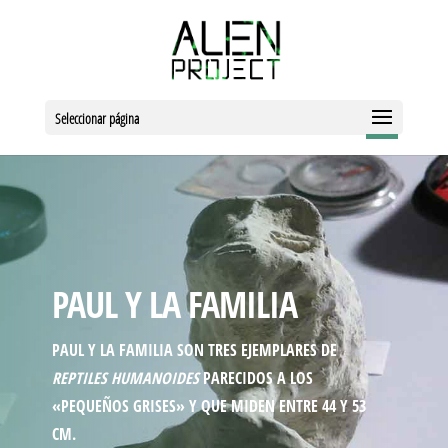
Seleccionar página
PAUL Y LA FAMILIA
PAUL Y LA FAMILIA SON TRES EJEMPLARES DE
REPTILES HUMANOIDES
PARECIDOS A LOS
«PEQUEÑOS GRISES» Y QUE MIDEN ENTRE 44 Y 53
CM.